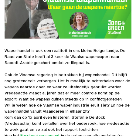
Wapenhandel is ook een realiteit in ons kleine Belgenlandje. De
Raad van State heeft al 3 keer de Waalse wapenexport naar
Saoedi-Arabië geschort omdat ze illegaal is.
Ook de Vlaamse regering is betrokken bij wapenhandel. Dit blijft
nog grotendeels verborgen. Het is moeilijk te achterhalen waar de
wapens naartoe gaan en waar ze uiteindelijk gebruikt worden.
Vredesactie vraagt al jaren dat er meer controle komt op de
export. Want de wapens duiken steeds op in conflictgebieden.
Wil je weten hoe de Vlaamse wapenindustrie eruit ziet? En hoe de
wapenhandel vanuit Vlaanderen in elkaar zit?
Kom dan op 15 april even luisteren. Stefanie De Bock
(Vredesactie) komt vertellen over het onderzoek, hoe vredesactie
te werk gaat en ze zal ook het rapport toelichten.
Hou het
Facebookevenement
in de gaten voor alle updates (en