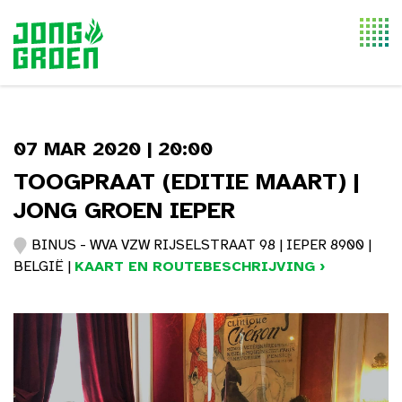
Togg
navi
07 MAR 2020 | 20:00
TOOGPRAAT (EDITIE MAART) |
JONG GROEN IEPER
BINUS - WVA VZW RIJSELSTRAAT 98 | IEPER 8900 |
BELGIË |
KAART EN ROUTEBESCHRIJVING ›