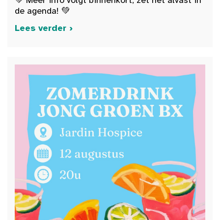
💚 Meer info volgt binnenkort, zet het alvast in
de agenda! 💚
Lees verder ›