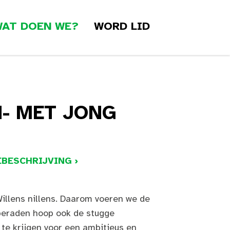
AT DOEN WE?
WORD LID
H- MET JONG
BESCHRIJVING ›
illens nillens. Daarom voeren we de
tberaden hoop ook de stugge
g te krijgen voor een ambitieus en