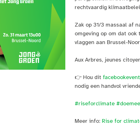
rechtvaardig klimaatbelei
Zak op 31/3 massaal af na
omgeving op om dat ook t
vlaggen aan Brussel-Noor
Aux Arbres, jeunes citoye
👉 Hou dit
facebookevent
nodig een handvol vriende
#riseforclimate
#doeme
Meer info:
Rise for clima