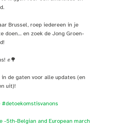
d.
ar Brussel, roep iedereen in je
e doen... en zoek de Jong Groen-
d!
ns! ✊🌳
in de gaten voor alle updates (en
n uit)!
e
#detoekomstisvanons
te -5th-Belgian and European march