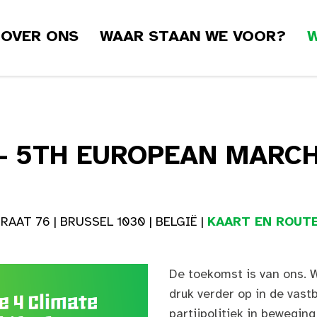
OVER ONS
WAAR STAAN WE VOOR?
W
 - 5TH EUROPEAN MARC
T 76 | BRUSSEL 1030 | BELGIË |
KAART EN ROUTE
De toekomst is van ons. W
druk verder op in de vas
partijpolitiek in bewegin