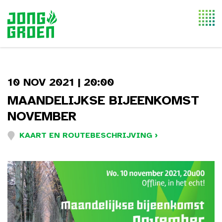
Togg
navi
10 NOV 2021 | 20:00
MAANDELIJKSE BIJEENKOMST
NOVEMBER
KAART EN ROUTEBESCHRIJVING ›