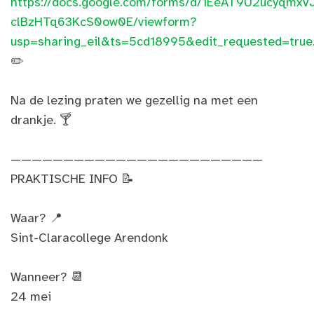
https://docs.google.com/forms/d/1EeAT9U2ucyqmxV
clBzHTq63KcS0ow0E/viewform?
usp=sharing_eil&ts=5cd18995&edit_requested=true
✏️
Na de lezing praten we gezellig na met een
drankje. 🍸
————————————————————————
PRAKTISCHE INFO 📝
Waar? 📍
Sint-Claracollege Arendonk
Wanneer? 📆
24 mei