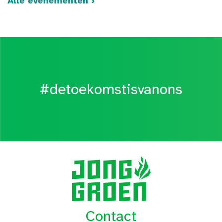
Alle evenementen ›
#detoekomstisvanons
Contact