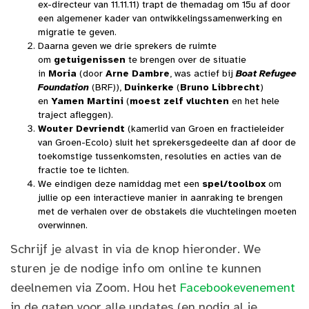
ex-directeur van 11.11.11) trapt de themadag om 15u af door
een algemener kader van ontwikkelingssamenwerking en
migratie te geven.
Daarna geven we drie sprekers de ruimte
om
getuigenissen
te brengen over de situatie
in
Moria
(door
Arne Dambre
, was actief bij
Boat Refugee
Foundation
(BRF)),
Duinkerke
(
Bruno Libbrecht
)
en
Yamen Martini
(
moest zelf vluchten
en het hele
traject afleggen).
Wouter Devriendt
(kamerlid van Groen en fractieleider
van Groen-Ecolo) sluit het sprekersgedeelte dan af door de
toekomstige tussenkomsten, resoluties en acties van de
fractie toe te lichten.
We eindigen deze namiddag met een
spel/toolbox
om
jullie op een interactieve manier in aanraking te brengen
met de verhalen over de obstakels die vluchtelingen moeten
overwinnen.
Schrijf je alvast in via de knop hieronder. We
sturen je de nodige info om online te kunnen
deelnemen via Zoom. Hou het
Facebookevenement
in de gaten voor alle updates (en nodig al je