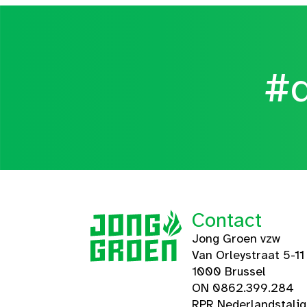
#d
Contact
Jong Groen vzw
Van Orleystraat 5-11
1000 Brussel
ON 0862.399.284
RPR Nederlandstali