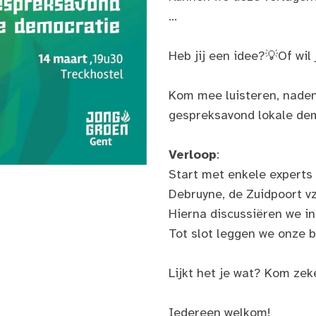
...
Heb jij een idee?💡Of wi
Kom mee luisteren, nade
gespreksavond lokale de
Verloop
:
Start met enkele experts
Debruyne, de Zuidpoort v
Hierna discussiëren we in
Tot slot leggen we onze 
Lijkt het je wat? Kom zeke
Iedereen welkom!