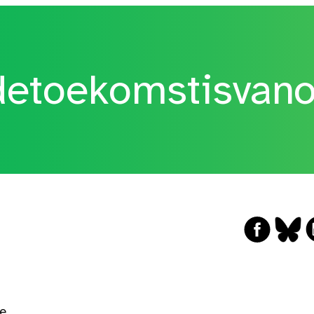
etoekomstisvan
ge