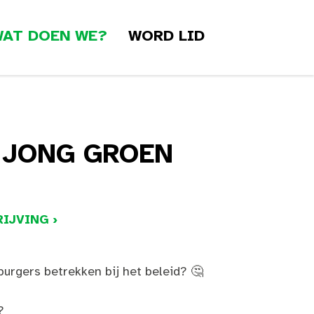
AT DOEN WE?
WORD LID
 JONG GROEN
IJVING ›
burgers betrekken bij het beleid? 🤔
?