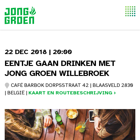
Togg
navi
22 DEC 2018 | 20:00
EENTJE GAAN DRINKEN MET
JONG GROEN WILLEBROEK
CAFÉ BARBOK DORPSSTRAAT 42 | BLAASVELD 2830
| BELGIË |
KAART EN ROUTEBESCHRIJVING ›