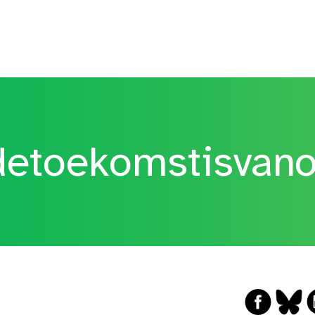
etoekomstisvan