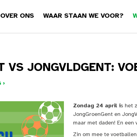
OVER ONS
WAAR STAAN WE VOOR?
W
 VS JONGVLDGENT: VO
 ›
Zondag 24 april i
s het 
JongGroenGent en JongV
maar met daden! En een vo
Zin om mee te voetballen?