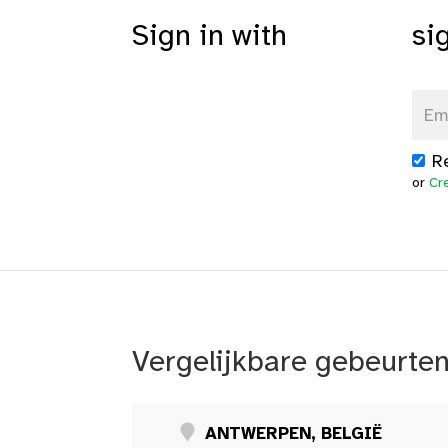
Sign in with
si
R
or
Cr
Vergelijkbare gebeurte
ANTWERPEN, BELGIË