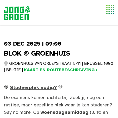
Togg
navi
03 DEC 2025 | 09:00
BLOK @ GROENHUIS
GROENHUIS VAN ORLEYSTRAAT 5-11 | BRUSSEL 1000
| BELGIË |
KAART EN ROUTEBESCHRIJVING ›
💚
Studeerplek nodig?
💚
De examens komen dichterbij. Zoek jij nog een
rustige, maar gezellige plek waar je kan studeren?
Say no more! Op
woensdagnamiddag
(3, 10 en