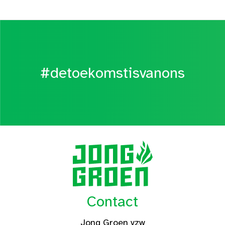
#detoekomstisvanons
Contact
Jong Groen vzw